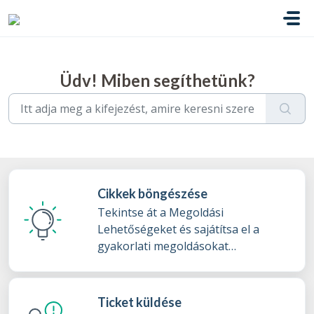
Kihagyás a tartalom megtartásához
Üdv! Miben segíthetünk?
Cikkek böngészése
Tekintse át a Megoldási
Lehetőségeket és sajátítsa el a
gyakorlati megoldásokat
tudásbázisunkból
Ticket küldése