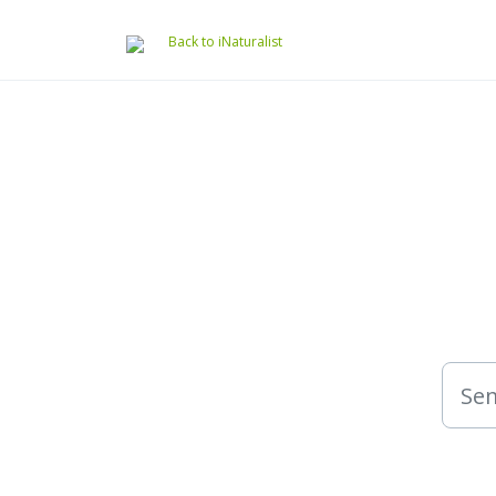
Preskočiť na hlavný obsah
Back to iNaturalist