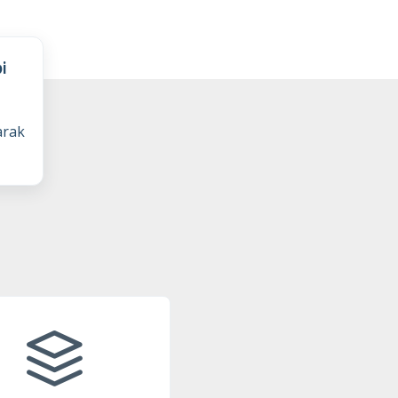
i
arak