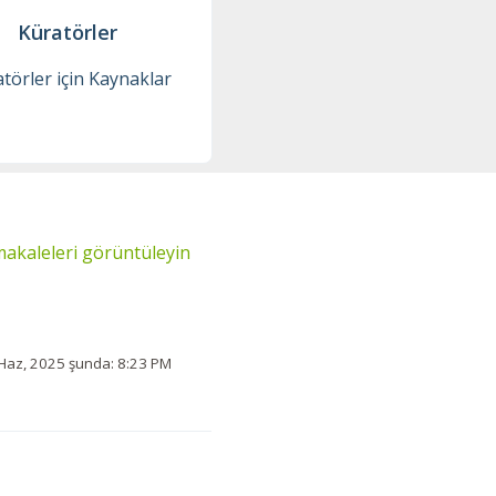
Küratörler
törler için Kaynaklar
akaleleri görüntüleyin
Şu tarihte değiştirildi Prş, 12 Haz, 2025 şunda: 8:23 PM