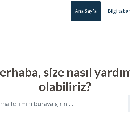
Ana Sayfa
Bilgi taba
rhaba, size nasıl yardı
olabiliriz?