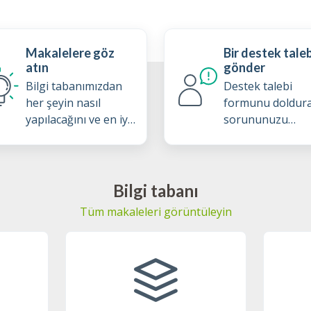
Makalelere göz
Bir destek taleb
atın
gönder
Bilgi tabanımızdan
Destek talebi
her şeyin nasıl
formunu doldur
yapılacağını ve en iyi
sorununuzu
uygulmaları öğrenin
açıklayın
Bilgi tabanı
Tüm makaleleri görüntüleyin