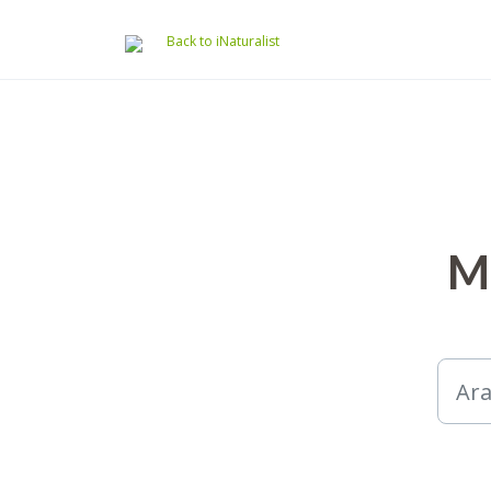
Ana içeriğe geç
Back to iNaturalist
Me