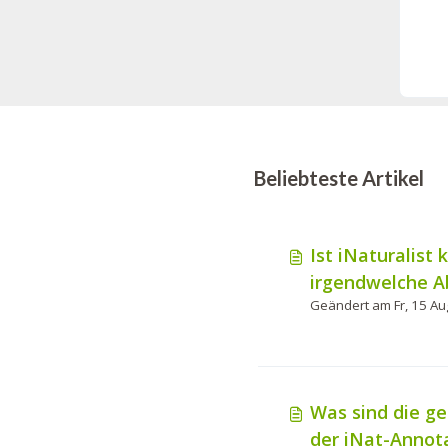
Beliebteste Artikel
Ist iNaturalist 
irgendwelche 
um es zu nutze
Was sind die g
der iNat-Annot