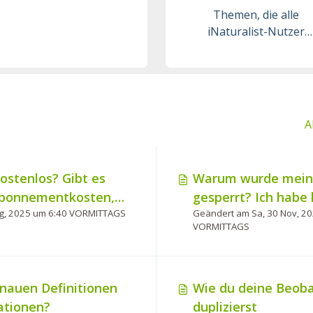
Themen, die alle
iNaturalist-Nutzer
betreffen.
A
kostenlos? Gibt es
Warum wurde mein 
Abonnementkosten,
gesperrt? Ich habe
Geändert am Fr, 15 Aug, 2025 um 6:40 VORMITTAGS
Geändert am Sa, 30 Nov, 2
n?
verletzt.
VORMITTAGS
enauen Definitionen
Wie du deine Beob
ationen?
duplizierst