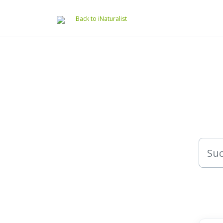
Zum hauptsächlichen Inhalt gehen
Back to iNaturalist