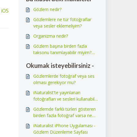
Gözlem nedir?
 iOS
Gözlemlere ne tür fotoğraflar
veya sesler eklemeliyim?
Organizma nedir?
Gözlem başına birden fazla
taksonu tanımlayabilir miyim?
Fotoğrafımda bir çiçek ve havalı
Okumak isteyebilirsiniz -
bir böcek varsa ne olur?
Gözlemlerde fotoğraf veya ses
olması gerekiyor mu?
iNaturalist'te yayınlanan
fotoğrafları ve sesleri kullanabilir
miyim?
Gözlemde farklı türleri gösteren
birden fazla fotoğraf varsa ne
yapmalıyım?
iNaturalist iPhone Uygulaması -
Gözlem Düzenleme Sayfası