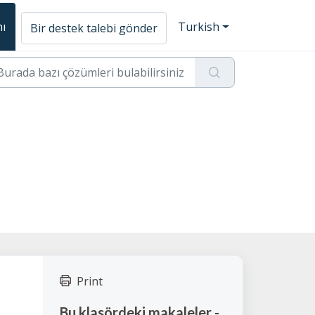
nı
Turkish
Bir destek talebi gönder
Print
Bu klasördeki makaleler -