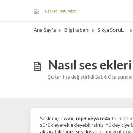
Ana içeriğe geç
Back to iNaturalist
Ana Sayfa
Bilgi tabanı
Sıkça Sorulan Sorular
Nasıl ses ekler
Şu tarihte değiştirildi Sal, 6 Oca şunda
Sesler için
wav, mp3 veya m4a
formatında
sürükleyerek ekleyebilirsiniz. Yükleyiciye
aktarabilirsiniz. Ses dosyaları mevcut gö