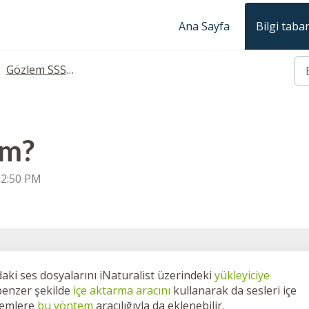
Ana Sayfa
Bilgi taba
Gözlem SSS'leri
im?
: 2:50 PM
ki ses dosyalarını iNaturalist üzerindeki
yükleyiciye
 benzer şekilde
içe aktarma aracını
kullanarak da sesleri içe
zlemlere
bu yöntem
aracılığıyla da eklenebilir.