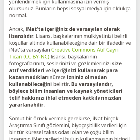
yönlendirmek için kullanmasına izin vermiş
olursunuz. Bunların hepsi sosyal medya için oldukça
normal.
Ancak,
iNat'ta içeriğiniz de varsayılan olarak
lisanslıdır
. Lisans, başkalarının mülkiyetinizi belirli
koşullar altında kullanabileceğine dair bir ifadedir ve
iNat'ta varsayılan
Creative Commons Atıf Gayri
Ticari (CC BY-NC)
lisansı, başkalarının
fotoğraflarınızı, seslerinizi ve gözlemlerinizi
size
atıf verdikleri
ve
içeriğinizi kullanarak para
kazanmadıkları
sürece
izniniz olmadan
kullanabileceğini
belirtir.
Bu varsayılandır,
böylece bilim insanları ve kaynak yöneticileri
telif hakkınızı ihlal etmeden katkılarınızdan
yararlanabilir.
Somut bir örnek vermek gerekirse, iNat birçok
Araştırma Sınıfı gözlemini, biyoçeşitlilik verileri için
bir tür küresel takas odası olan ve çoğu bilim
insanının iNat verilerini bulup kullanmasının birincil