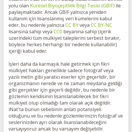
yolu olan
Küresel Biyoçeşitlilik Bilgi Tesisi (GBIF)
ile
paylaşmaktadır. Ancak GBIF yalnızca yeniden
kullanım için lisanslanmış veri kümelerini kabul
eder, bu nedenle yalnızca
CC BY
veya
CC BY-NC
lisansına sahip veya
CC0
beyanına sahip (içerik
üzerindeki tüm mülkiyet taleplerini serbest bırakır,
böylece herkes herhangi bir nedenle kullanabilir)
içeriği kabul eder.
İşleri daha da karmaşık hale getirmek için fikri
mülkiyet hakları genellikle sadece fotoğraf veya
yazılı metin gibi yaratıcı eserler için geçerlidir, bir
organizmanın nerede ve ne zaman meydana geldiği
gibi gerçekler için geçerli değildir, bu nedenle bir
gözlemin kendisinin lisanslanabilecek bir fikri
mülkiyet olup olmadığı tam olarak açık değildir.
iNat'ta bunun sebebinin anlatı potansiyeli
olduğunu ve bu nedenle gözlemlerinizin fotoğraf ve
seslerinizden ayrı olarak lisanslanabileceğini
varsayıyoruz ancak bu varsayım değişebilir.