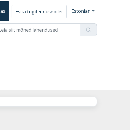
aas
Estonian
Esita tugiteenusepilet