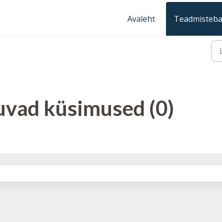
Avaleht
Teadmisteb
vad küsimused (0)