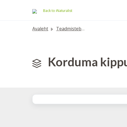
Mine põhisisu juurde
Back to iNaturalist
Avaleht
Teadmistebaas
Korduma kippu