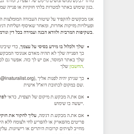
ב־iNaturalist מותר לבקש ממשתמשים מיקום של תצפית, ומו
של iNaturalist, כגון שימוש באתר למטרות בלתי חוקיות או פנייה שמטרתה שידול.
אנו מבקשים להקפיד על שיטות העבודה המומלצות הב
ופעילויות מזיקות אחרות, ומאחר שאיסוף ושליחת דגי
.
בשקיפות המרבית ולוודא הבנה ועמידה בכל דין ונורמה
יש למלא את פרופיל ה־iNaturalist שלך ולכלול בו מידע בסיסי על עצמך
, כדי שיבינ
כך הפנייה שלך לא תהיה מאדם אנונימי המבקש מ
שלך באתר המוסד, אם יש לך כזה. אפשר גם לכל
שלך.
החשבון
שם במקום לכתובת דוא"ל אישית.
אם את.ה מבקש.ת מיקום של תצפית, כדאי
לפר
ייעשה בו שימוש.
אם את.ה מבקש.ת דגימה,
עליך לחקור את חוקי
פריטים מהפארק או להפריע לחי ולצומח ללא היתר
מחייב לעיתים קרובות היתרים או רישיונות. עלי