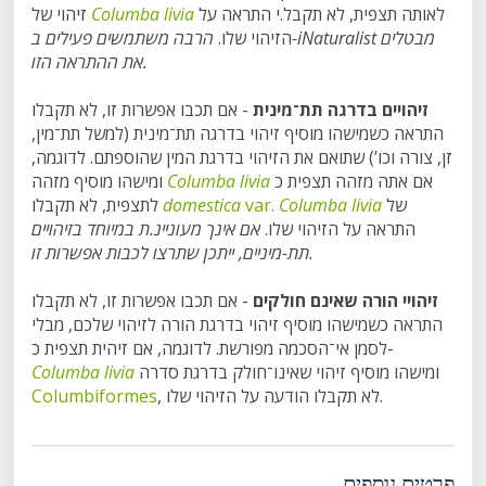
לאותה תצפית, לא תקבל.י התראה על
Columba livia
זיהוי של
הזיהוי שלו.
הרבה משתמשים פעילים ב-iNaturalist מבטלים
את ההתראה הזו.
זיהויים בדרגה תת־מינית
- אם תכבו אפשרות זו, לא תקבלו
התראה כשמישהו מוסיף זיהוי בדרגה תת־מינית (למשל תת־מין,
זן, צורה וכו’) שתואם את הזיהוי בדרגת המין שהוספתם. לדוגמה,
אם אתה מזהה תצפית כ
Columba livia
ומישהו מוסיף מזהה
של
Columba livia
var.
domestica
לתצפית, לא תקבלו
התראה על הזיהוי שלו.
אם אינך מעוניינ.ת במיוחד בזיהויים
תת-מיניים, ייתכן שתרצו לכבות אפשרות זו.
זיהויי הורה שאינם חולקים
- אם תכבו אפשרות זו, לא תקבלו
התראה כשמישהו מוסיף זיהוי בדרגת הורה לזיהוי שלכם, מבלי
לסמן אי־הסכמה מפורשת. לדוגמה, אם זיהית תצפית כ-
ומישהו מוסיף זיהוי שאינו־חולק בדרגת סדרה
Columba livia
, לא תקבלו הודעה על הזיהוי שלו.
Columbiformes
פרטים נוספים