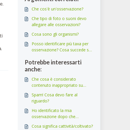
e.
Che cos'è un'osservazione?
Che tipo di foto o suoni devo
allegare alle osservazioni?
Cosa sono gli organismi?
ti
Posso identificare più taxa per
.
osservazione? Cosa succede se
la mia foto ha un fiore e un
Potrebbe interessarti
insetto figo?
anche:
Che cosa è considerato
contenuto inappropriato su
iNaturalist?
Spam! Cosa devo fare al
riguardo?
Ho identificato la mia
osservazione dopo che
qualcuno ha aggiunto un'ID di
Cosa significa cattività/coltivato?
livello superiore, quindi perché