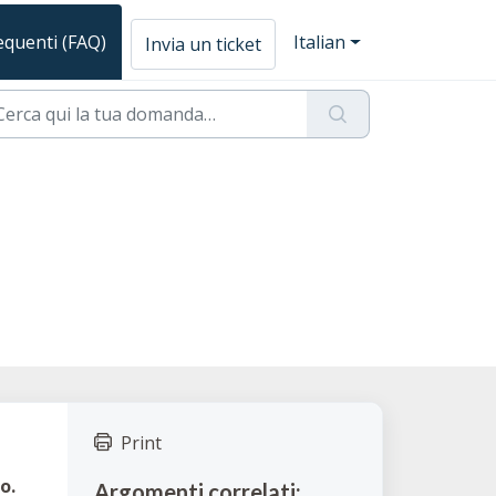
quenti (FAQ)
Italian
Invia un ticket
Print
o.
Argomenti correlati: