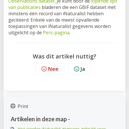
Observations dataset
. Je kunt door de
lopende lijst
van publicaties
bladeren die een GBIF dataset met
minstens één record van iNaturalist hebben
geciteerd. Enkele van de meest opvallende
toepassingen van iNaturalist gegevens worden
uitgelicht op de
Pers-pagina
.
Was dit artikel nuttig?
Nee
Ja
Print
Artikelen in deze map -
Hoe worden iNaturalist gegevens gebruikt voor