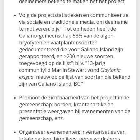
deelnemers bekend te maken het het project.
Volg de projectstatistieken en communiceer ze
via sociale en traditionele media, om deelname
te motiveren. bijv. "Tot op heden heeft de
Galiano-gemeenschap 58% van de algen,
bryofyten en vaatplantensoorten
gedocumenteerd die voor Galiano Island zijn
gerapporteerd, en >200 nieuwe soorten
toegevoegd op de lijst"; bijv. "13-jarig
communitylid Marlin Stewart vond
Claytonia
exigua
, nieuw op de lijst van soorten die bekend
zijn van Galiano Island, BC."
Promoot de zichtbaarheid van het project in de
gemeenschap: borden, krantenartikelen,
presentatie weergaven bij evenementen van de
gemeenschap, enz.
Organiseer evenementen: inventarisaties van
lokale parken, bioblitzes, perse workshops,