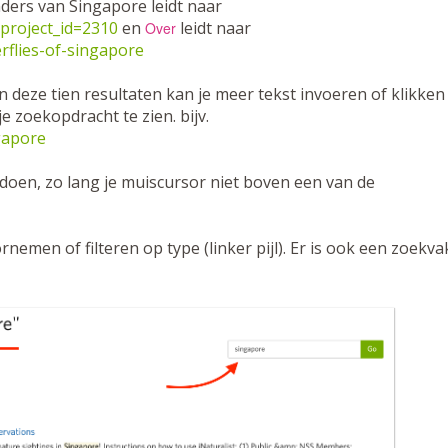
nders van Singapore leidt naar
?project_id=2310
en
leidt naar
Over
erflies-of-singapore
 in deze tien resultaten kan je meer tekst invoeren of klikken
 zoekopdracht te zien. bijv.
gapore
 doen, zo lang je muiscursor niet boven een van de
nemen of filteren op type (linker pijl). Er is ook een zoekva