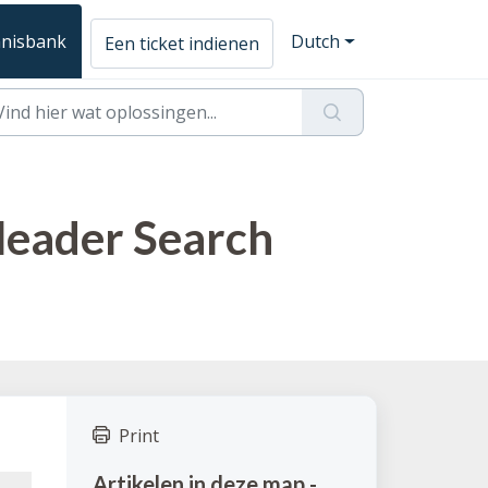
nisbank
Dutch
Een ticket indienen
Header Search
Print
Artikelen in deze map -