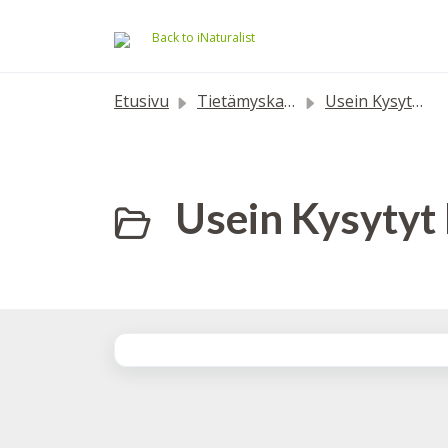
Siirry pääsisältöön
Back to iNaturalist
Etusivu
Tietämyskanta
Usein Kysytyt Kysymykset
Usein Kysytyt