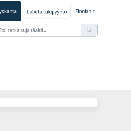
yskanta
Finnish
Lähetä tukipyyntö