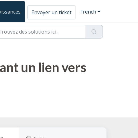
aissances
French
Envoyer un ticket
éant un lien vers