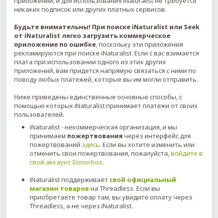
приложений, и для использования iNaturalist не требуется
никаких подписок или других платных сервисов.
Будьте внимательны! При поиске iNaturalist или Seek
от iNaturalist легко загрузить коммерческое
приложение по ошибке
, поскольку эти приложения
рекламируются при поиске iNaturalist. Если с вас взимается
плата при использовании одного из этих других
приложений, вам придется напрямую связаться с ними по
поводу любых платежей, которые вы им могли отправить.
Ниже приведены единственные основные способы, с
помощью которых iNaturalist принимает платежи от своих
пользователей.
iNaturalist - некоммерческая организация, и мы
принимаем
пожертвования
через интерфейс для
пожертвований
здесь
. Если вы хотите изменить или
отменить свои пожертвования, пожалуйста,
войдите в
свой аккаунт Donorbox
.
iNaturalist поддерживает
свой
официальный
магазин товаров
на Threadless. Если вы
приобретаете товар там, вы увидите оплату через
Threadless, а не через iNaturalist.