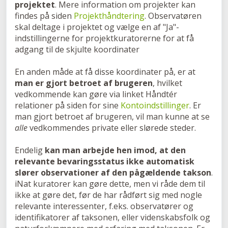
projektet
. Mere information om projekter kan
findes på siden
Projekthåndtering
. Observatøren
skal deltage i projektet og vælge en af "Ja"-
indstillingerne for projektkuratorerne for at få
adgang til de skjulte koordinater
En anden måde at få disse koordinater på, er at
man er gjort betroet af brugeren
, hvilket
vedkommende kan gøre via linket Håndtér
relationer på siden for sine
Kontoindstillinger
. Er
man gjort betroet af brugeren, vil man kunne at se
alle
vedkommendes private eller slørede steder.
Endelig
kan man arbejde hen imod, at den
relevante bevaringsstatus ikke automatisk
slører observationer af den pågældende takson
.
iNat kuratorer kan gøre dette, men vi råde dem til
ikke at gøre det, før de har rådført sig med nogle
relevante interessenter, f.eks. observatører og
identifikatorer af taksonen, eller videnskabsfolk og