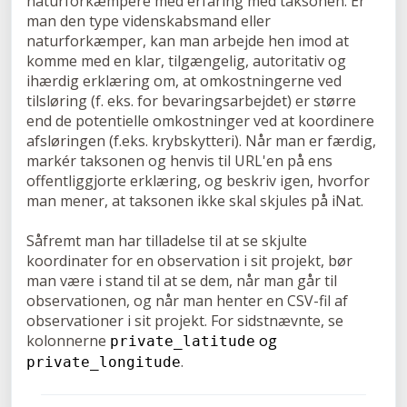
naturforkæmpere med erfaring med taksonen. Er
man den type videnskabsmand eller
naturforkæmper, kan man arbejde hen imod at
komme med en klar, tilgængelig, autoritativ og
ihærdig erklæring om, at omkostningerne ved
tilsløring (f. eks. for bevaringsarbejdet) er større
end de potentielle omkostninger ved at koordinere
afsløringen (f.eks. krybskytteri). Når man er færdig,
markér taksonen og henvis til URL'en på ens
offentliggjorte erklæring, og beskriv igen, hvorfor
man mener, at taksonen ikke skal skjules på iNat.
Såfremt man har tilladelse til at se skjulte
koordinater for en observation i sit projekt, bør
man være i stand til at se dem, når man går til
observationen, og når man henter en CSV-fil af
observationer i sit projekt. For sidstnævnte, se
kolonnerne
og
private_latitude
.
private_longitude