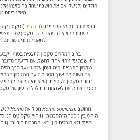
חולקים (למשל, אם את חושבת שמדובר בזעמן אלמו
האלגוריתם נותן עדיפות קלה לדעות חולקות, מאחר ומצאנו שחולקות צודקות לעתים קרובות.
תצפית
בדרגת מחקר
חייבת (
בין היתר
)
טקסון קהיל
לפחות זיהוי אחד, יהיה להם טקסון של התצפי
מאגרי נתונים שונים, מקשרים בין תצפיות של אותו טקסון באתר, מעדכנים את רשימת החיים שלך, וכו'.
ברוב המקרים
טקסון התצפית
בסוף ייקבע 
מתיישבת על זיהוי אחד. למשל, אם לדעתך מדובר 
טקסון התצפית יהיה זעמן אלמוגי (על סמך הזיהו
אם משום מה אינך מסכימ.ה עם
הטקסון הקהיל
בתור
הטקסון הקהילתי
(אלא יהיה תואם לזיהוי 
תסכים איתך. אם לא התחברת לכל הרעיון של טקסו
), מחושב
Homo sapiens
מכיל את
Homo
: עבור כל הטקסונים המזוהים והטקסונים המכילים אותם (למשל הסוג
היחס בין מספר ה"הסכמות" (זיהויי טקסונים המוכלי
היעד ולא מוכלים בו), ו"אי-הסכמות הוריות" (זי