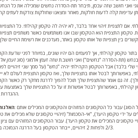
גי ואני חושב שזה עכסן, תיבחר תת-הסדרה נחשים שמכילה את כל הנחשי
תי
. אם לתצפית זיהוי אחד בלבד, לא יהיה לה
טקסון קהילתי
. כל התצפיו
ת.
טקסון התצפית
הוא הטקסון שבו אנו משתמשים כאשר משתפים תצפיות
בתור
טקסון קהילתי
, אך לפעמים הם יהיו שונים, במיוחד לפני שדעת הק
בנחש (תת-הסדרה "נחשים") ואני חושב.ת שזה זעמן אלמוגי (סוג
זעמן אלמ
י שלי בלבד) אבל
הטקסון הקהילתי
יהיה "נחש" (על סמך שני זיהויים לפח
תי
, באפשרותך לבטל אותו בתצפיות שלך, ואז
טקסון התצפית
לעולם לא יי
שלך). זה גם אומר שהתצפית שלך תוכל להפוך לדרגת מחקר רק כאשר הקה
ן קהילתי, באפשרותך לבטל אפשרות זו על כל התצפיות שלך באמצעות ער
ההגדרות שלך.
האלגור
ם על ידי טקסון היעד), "אי-הסכמות" (זיהויי טקסונים שלא מכילים את ט
הויי טקסונים המכילים את טקסון היעד). עבור הטקסונים המזוהים עם ציון
2/3 ולפחות 2 זיהויים, ייבחר הטקסון בעל הדרגה הנמוכה ביותר.