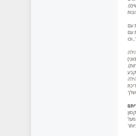
ם).
ת עם
 עם
הילה
וגי
)
ות).
קבע
ילה
יכת
יתם
קסון
 מעל