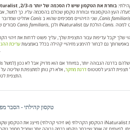
הילתי:
iNaturalist בוחרת את הטקסון שיש לו הסכמ
מעלה העץ הטקסונומי ובוחרת טקסון שכולם בהסכמה עליו. כך למשל, אם 
Canis familiari
Canis
אחליט שמדובר בסוג
Canis
, ולכן iNaturalist הולכת עם
Canis familiaris
סבורים שהוא
הוי שלך יקבל עדיפות עבור התצפית שלך, עליך פשוט לדחות את זיהוי הק
. באפשרותך גם לבחור להימנע מזיהויי קהילה בכלל באמצעות
עריכת ההגד
.
 שלהם בדרגה הגבוהה יותר, במיוחד אם הוא מדויק אבל לא נכון (למשל
is
ל תצפית להגיע לסטטוס
דרגת מחקר
, אלא רק נותן למתצפת.ת שליטה על 
התצפית לטקסון.
טקסון קהילתי - הסבר מפ
הטקסון הקהילתי (או זיהוי קהילתי) מייצג את הטקסון שקהילת iNaturalist חושבת מופיע בתצפית. באופן כללי, אנו
מהמזהים מסכימים איתו. לפעמים זה אומר שייבחר טקסון ברמה גבוהה יותר שמכיל מספר טק