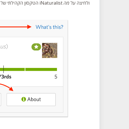
הטקסון הקהילתי של כל תצפית בעמוד התצפית שלה באתר iNaturalist ולחיצה על
מה