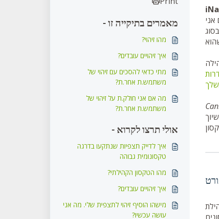
Print
ה של יותר מ-2/3,
אני
מאמרים בתיקייה זו -
מהו זיהוי?
איך זיהויים עובדים?
הילה
מתי כדאי להסכים עם זיהוי של
רות
משתמש.ת אחר.ת?
שלך
מה אם אני חולק.ת על זיהוי של
Can
משתמש.ת אחר.ת?
שיוך
אולי תרצו לקרוא -
איך לדייק תצפיות שנתקעו בדרגה
טקסונומית גבוהה
מהו הטקסון הקהילתי?
ורט
איך זיהויים עובדים?
מישהו הוסיף זיהוי לתצפית שלי. מה אני
 משתדלות
עושה עכשיו?
סונים