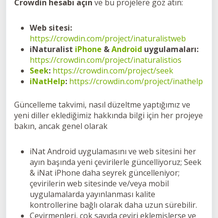
Crowdin hesabı açın
ve bu projelere göz atın:
Web sitesi:
https://crowdin.com/project/inaturalistweb
iNaturalist
iPhone
&
Android
uygulamaları:
https://crowdin.com/project/inaturalistios
Seek
:
https://crowdin.com/project/seek
iNatHelp
:
https://crowdin.com/project/inathelp
Güncelleme takvimi, nasıl düzeltme yaptığımız ve
yeni diller eklediğimiz hakkında bilgi için her projeye
bakın, ancak genel olarak
iNat Android uygulamasını ve web sitesini her
ayın başında yeni çevirilerle güncelliyoruz; Seek
& iNat iPhone daha seyrek güncelleniyor;
çevirilerin web sitesinde ve/veya mobil
uygulamalarda yayınlanması kalite
kontrollerine bağlı olarak daha uzun sürebilir.
Çevirmenleri, çok sayıda çeviri eklemişlerse ve