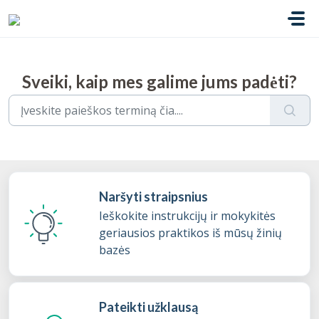
Pereiti prie pagrindinio turinio
Sveiki, kaip mes galime jums padėti?
Naršyti straipsnius
Ieškokite instrukcijų ir mokykitės
geriausios praktikos iš mūsų žinių
bazės
Pateikti užklausą