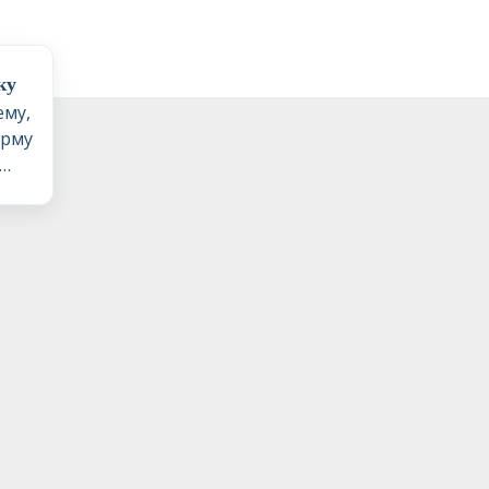
ку
ему,
орму