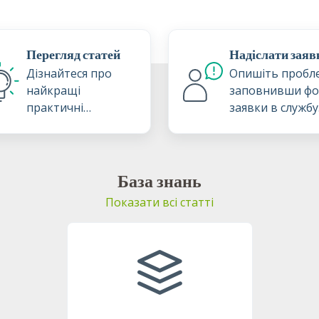
Перегляд статей
Надіслати заяв
Дізнайтеся про
Опишіть пробл
найкращі
заповнивши ф
практичні
заявки в службу
настанови та
підтримки
методики завдяки
нашій базі знань
База знань
Показати всі статті