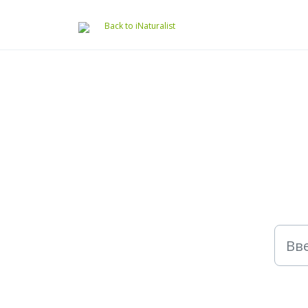
Перейти до головного вмісту
Back to iNaturalist