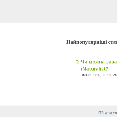
Найпопулярніші стат
Чи можна зава
iNaturalist?
ПЗ для с