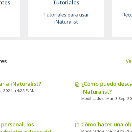
ntes
Tutoriales
Tutoriales para usar
Recu
iNaturalist
res
Ve
r a iNaturalist?
¿Cómo puedo desca
Modificado el Jue, 1 Feb, 2024 a 4:25 P. M.
iNaturalist?
 personal, los
Cómo hacer una ob
Modificado el Vie, 2 Ago, 20