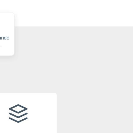
ando
e