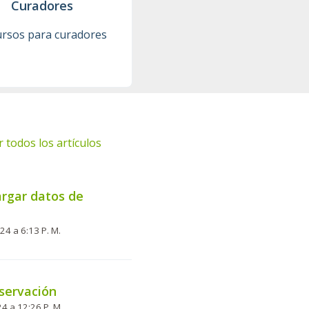
Curadores
rsos para curadores
r todos los artículos
rgar datos de
Modificado el Mar, 3 Sep, 2024 a 6:13 P. M.
servación
24 a 12:26 P. M.