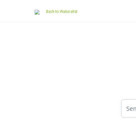
Preskočiť na hlavný obsah
Back to iNaturalist