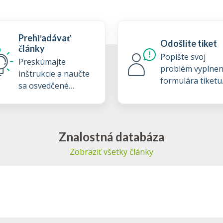
Prehľadávať
Odošlite tiket
články
Popíšte svoj
Preskúmajte
problém vyplne
inštrukcie a naučte
formulára tiketu
sa osvedčené
podpory
postupy z našej
znalostnej databázy
Znalostná databáza
Zobraziť všetky články