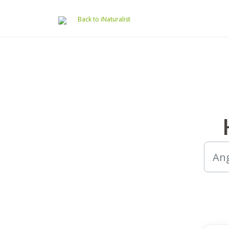
Hoppa över till huvudinnehåll
Back to iNaturalist